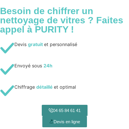
Besoin de
chiffrer un
nettoyage
de vitres ? Faites
appel à PURITY !
Devis
gratuit
et personnalisé
Envoyé sous
24h
Chiffrage
détaillé
et optimal
04 65 84 61 41
Devis en ligne