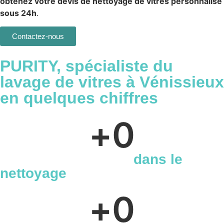
obtenez votre devis de nettoyage de vitres personnalisé
sous 24h
.
Contactez-nous
PURITY,
spécialiste
du
lavage de vitres à Vénissieux
en quelques chiffres
+
0
Années d'expertise
dans le
nettoyage
+
0