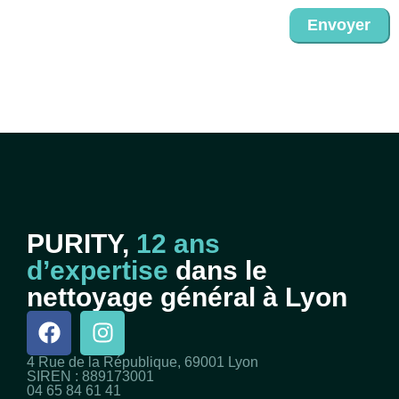
Envoyer
PURITY,
12 ans
d’expertise
dans le
nettoyage général à Lyon
4 Rue de la République, 69001 Lyon
SIREN : 889173001
04 65 84 61 41