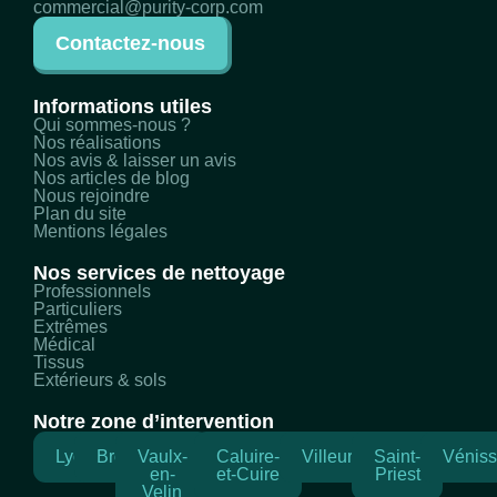
commercial@purity-corp.com
Contactez-nous
Informations utiles
Qui sommes-nous ?
Nos réalisations
Nos avis & laisser un avis
Nos articles de blog
Nous rejoindre
Plan du site
Mentions légales
Nos services de nettoyage
Professionnels
Particuliers
Extrêmes
Médical
Tissus
Extérieurs & sols
Notre zone d’intervention
Lyon
Bron
Vaulx-
Caluire-
Villeurbanne
Saint-
Véniss
en-
et-Cuire
Priest
Velin