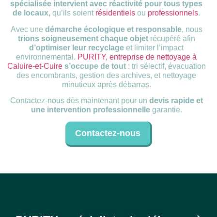
spécialisée intervient avec réactivité pour tous types
de locaux,
qu’ils soient
résidentiels
ou
professionnels
.
Avec une
démarche écologique et responsable
, nous
trions soigneusement chaque objet
récupéré afin
d’optimiser leur recyclage
et limiter l’impact
environnemental.
PURITY, entreprise de nettoyage à
Caluire-et-Cuire
s’occupe de tout
: tri sélectif, évacuation
des encombrants, gestion des archives, et nettoyage
minutieux après débarras.
Contactez-nous dès maintenant pour un
devis rapide et
une intervention professionnelle
garantie.
Contactez-nous