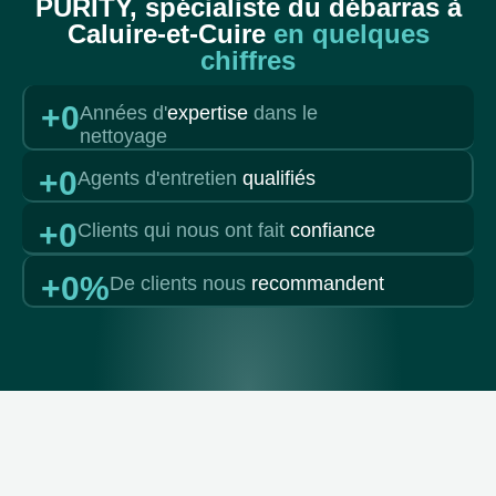
PURITY, spécialiste du débarras à
Caluire-et-Cuire
en quelques
chiffres
+
0
Années d'
expertise
dans le
nettoyage
+
0
Agents d'entretien
qualifiés
+
0
Clients qui nous ont fait
confiance
+
0
%
De clients nous
recommandent