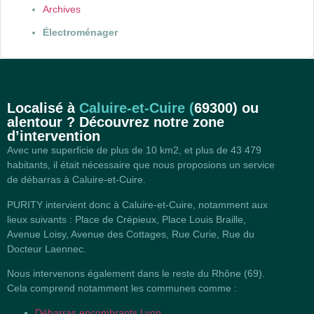
Archives
Électroménager
Localisé à
Caluire-et-Cuire (
69300)
ou
alentour ? Découvrez notre zone
d’intervention
Avec une superficie de plus de 10 km2, et plus de 43 479
habitants, il était nécessaire que nous proposions un service
de débarras à Caluire-et-Cuire.
PURITY intervient donc à Caluire-et-Cuire, notamment aux
lieux suivants : Place de Crépieux, Place Louis Braille,
Avenue Loisy, Avenue des Cottages, Rue Curie, Rue du
Docteur Laennec.
Nous intervenons également dans le reste du Rhône (69).
Cela comprend notamment les communes comme :
Débarras encombrants Lyon