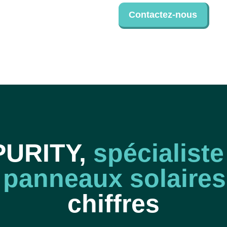
Contactez-nous
PURITY,
spécialist
 panneaux solaires
chiffres