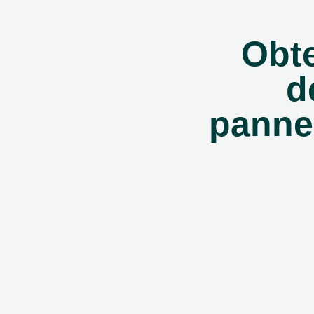
Obte
d
panne