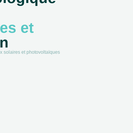
es et
n
 solaires et photovoltaïques