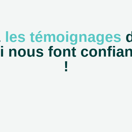
z
les témoignages
d
 nous font confia
!