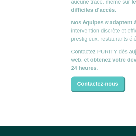
aucune trace, même sur
l
difficiles d’accès
.
Nos équipes s’adaptent 
intervention discrète et ef
prestigieux, restaurants é
Contactez PURITY dès aujo
web, et
obtenez votre dev
24 heures
.
Contactez-nous