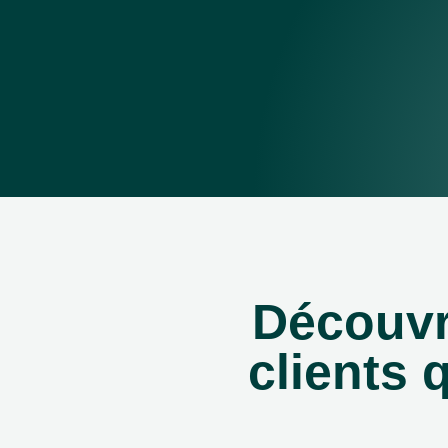
Découv
clients 