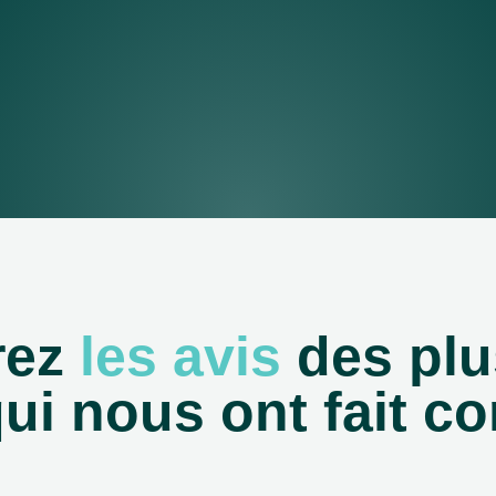
rez
les avis
des plu
qui nous ont fait co