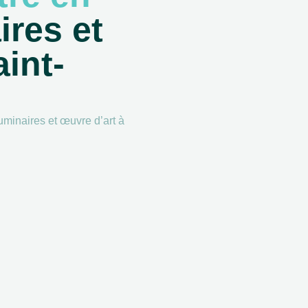
ires et
int-
luminaires et œuvre d’art à