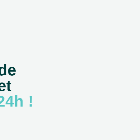
 de
et
24h !