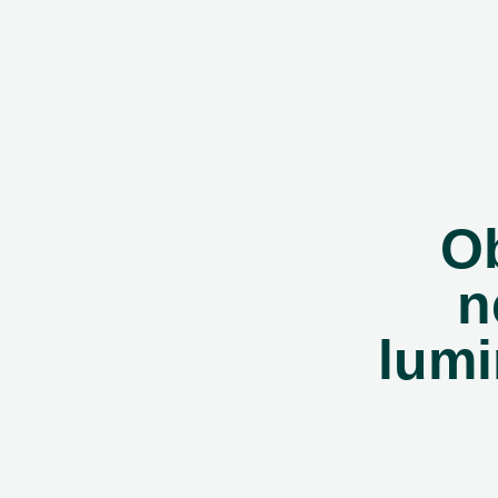
Ob
n
lumi