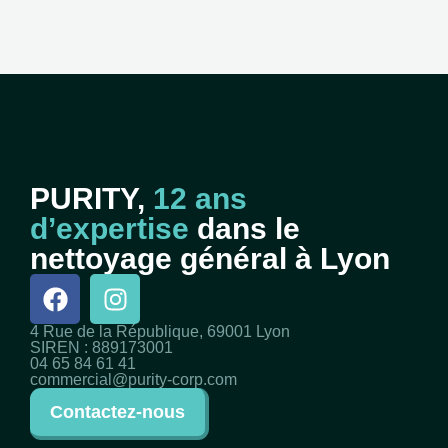
PURITY,
12 ans
d’expertise
dans le
nettoyage général à Lyon
4 Rue de la République, 69001 Lyon
SIREN : 889173001
04 65 84 61 41
commercial@purity-corp.com
Contactez-nous