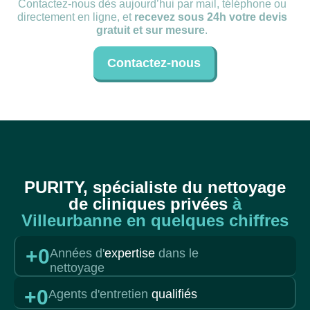
Contactez-nous dès aujourd’hui par mail, téléphone ou
directement en ligne, et
recevez sous 24h votre devis
gratuit et sur mesure
.
Contactez-nous
PURITY, spécialiste du nettoyage
de cliniques privées
à
Villeurbanne en quelques chiffres
+
0
Années d'
expertise
dans le
nettoyage
+
0
Agents d'entretien
qualifiés