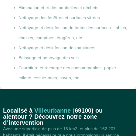
Élimination et tri des poubelles et déchets
Nettoyage des fenêtres et surfaces vitrées
Nettoyage et désinfection de toutes les surfaces : tables,
chaises, comptoirs, étagères, etc.
Nettoyage et désinfection des sanitaires
Balayage et nettoyage des sols
Fourniture et recharge des consommables : papier
toilette, essuie-main, savon, etc.
Localisé à
Villeurbanne (
69100)
ou
alentour ? Découvrez notre zone
d’intervention
Avec une superficie de plus de 15 km2, et plus de 162 207
habitants, il était nécessaire que nous proposions un service