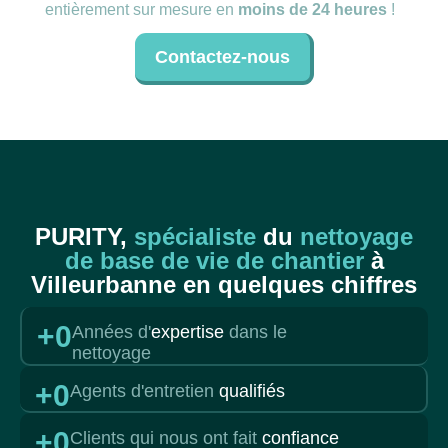
entièrement sur mesure en
moins de 24 heures
!
Contactez-nous
PURITY,
spécialiste
du
nettoyage
de base de vie de chantier
à
Villeurbanne en quelques chiffres
+
0
Années d'
expertise
dans le
nettoyage
+
0
Agents d'entretien
qualifiés
+
0
Clients qui nous ont fait
confiance