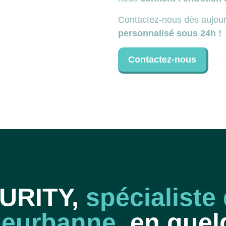
Contactez-nous dès aujour
personnalisé sous 24h !
Contactez-nous
PURITY,
spécialiste
lleurbanne
, en quel