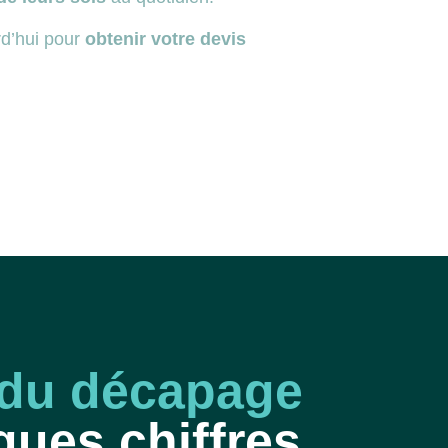
d’hui pour
obtenir votre devis
 du décapage
ques chiffres