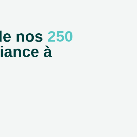
e nos
250
iance à