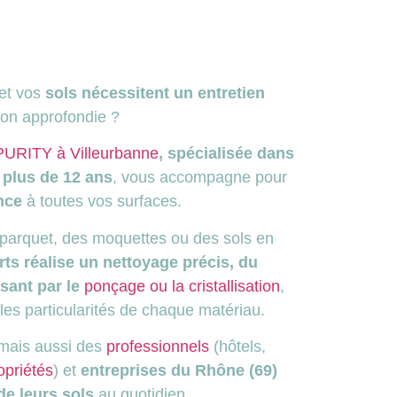
et vos
sols nécessitent un entretien
on approfondie ?
 PURITY à Villeurbanne
, spécialisée dans
plus de 12 ans
, vous accompagne pour
nce
à toutes vos surfaces.
 parquet, des moquettes ou des sols en
ts réalise un nettoyage précis, du
sant par le
ponçage ou la cristallisation
,
 les particularités de chaque matériau.
 mais aussi des
professionnels
(hôtels,
opriétés
) et
entreprises du Rhône (69)
 de leurs sols
au quotidien.