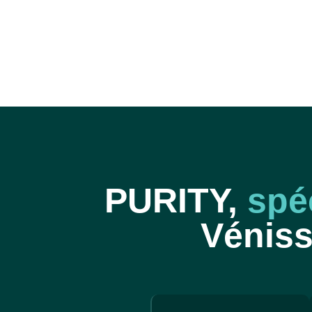
PURITY,
spé
Véniss