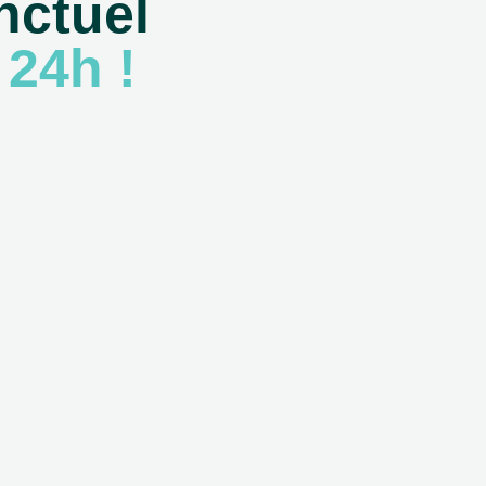
nctuel
 24h !