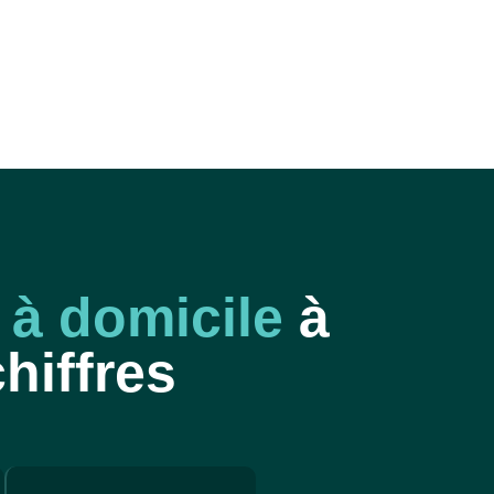
à domicile
à
hiffres