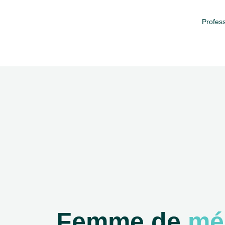
Profess
Femme de
mé