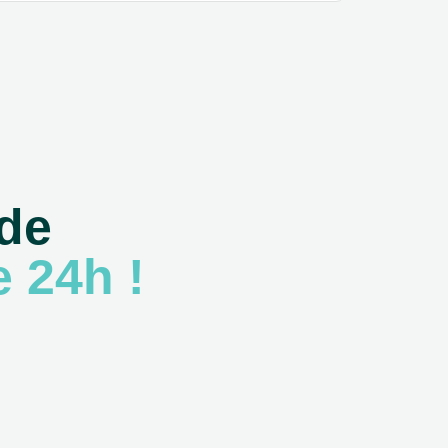
 de
 24h !