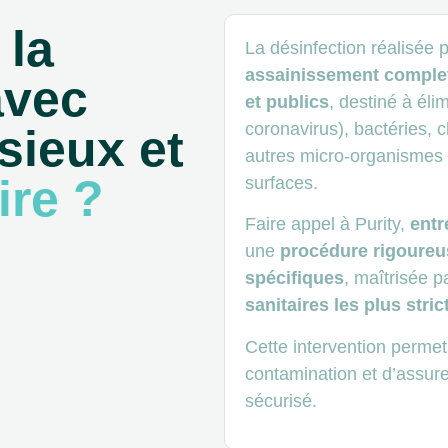
 la
La désinfection réalisée 
assainissement complet
avec
et publics
, destiné à éli
coronavirus), bactéries, 
sieux et
autres micro-organismes n
ire ?
surfaces.
Faire appel à Purity,
entr
une
procédure rigoureu
spécifiques
, maîtrisée 
sanitaires les plus stric
Cette intervention permet
contamination et d’assur
sécurisé.