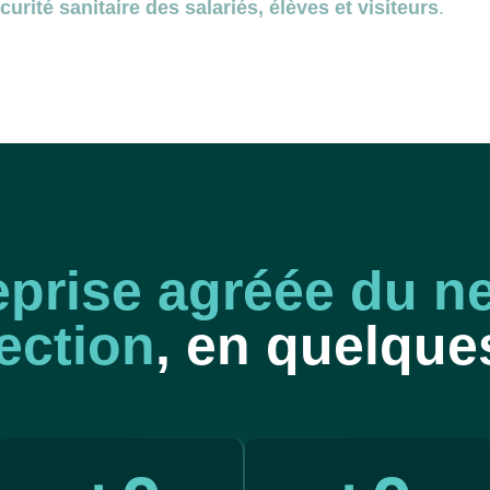
écurité sanitaire des salariés, élèves et visiteurs
.
eprise agréée du n
ection
, en quelque