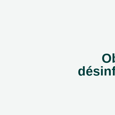
Ob
désin