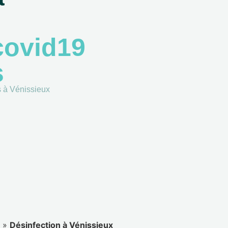
covid19
s
us à Vénissieux
»
Désinfection à Vénissieux