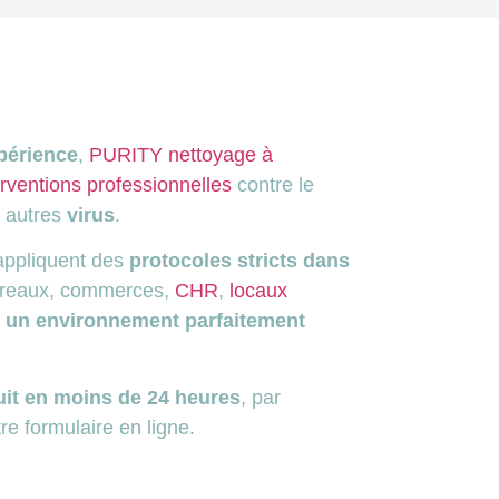
périence
,
PURITY nettoyage à
erventions professionnelles
contre le
t autres
virus
.
appliquent des
protocoles stricts dans
reaux, commerces,
CHR
,
locaux
r un environnement parfaitement
uit en moins de 24 heures
, par
re formulaire en ligne.