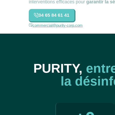
interventions efficaces pour
garantir la s
04 65 84 61 41
commercial@purity-corp.com
PURITY,
entr
la désinf