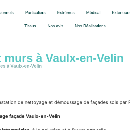
ionnels
Particuliers
Extrêmes
Médical
Extérieurs
Tissus
Nos avis
Nos Réalisations
t murs
à Vaulx-en-Velin
es à Vaulx-en-Velin
age façade Vaulx-en-Velin
 intempéries
, à la pollution et à l’usure naturelle.