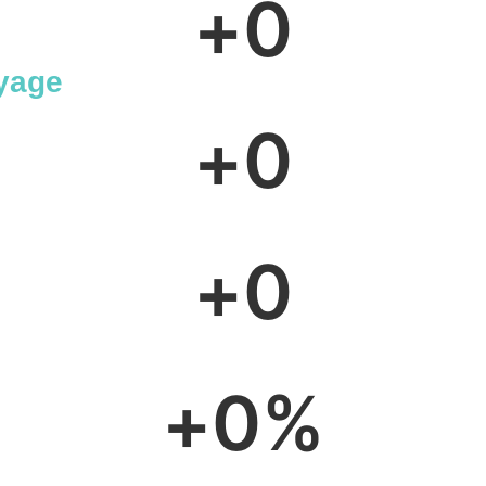
+
0
yage
+
0
+
0
e
+
0
%