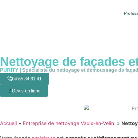
Profess
Nettoyage de
façades e
PURITY |
Spécialiste du nettoyage et démoussage de façad
04 65 84 61 41
Devis en ligne
Accueil
»
Entreprise de nettoyage Vaulx-en-Velin
»
Nettoy
Votre façade
extérieure
est
exposée quotidiennement aux