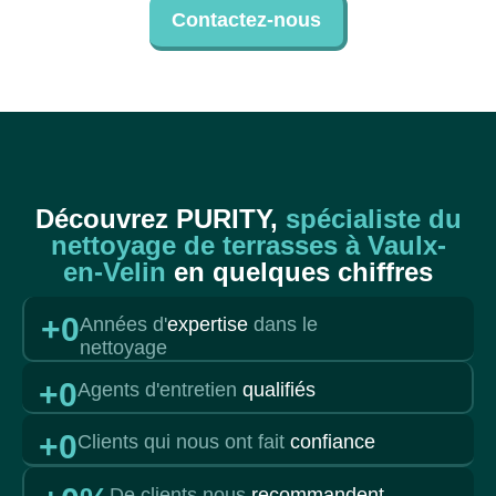
Contactez-nous
Découvrez PURITY,
spécialiste du
nettoyage de terrasses à Vaulx-
en-Velin
en quelques chiffres
+
0
Années d'
expertise
dans le
nettoyage
+
0
Agents d'entretien
qualifiés
+
0
Clients qui nous ont fait
confiance
De clients nous
recommandent