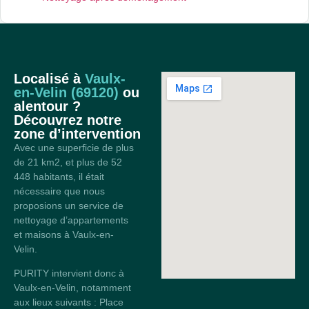
Localisé à
Vaulx-
en-Velin (69120)
ou
alentour ?
Découvrez notre
zone d’intervention
Avec une superficie de plus
de 21 km2, et plus de 52
448 habitants, il était
nécessaire que nous
proposions un service de
nettoyage d’appartements
et maisons à Vaulx-en-
Velin.
PURITY intervient donc à
Vaulx-en-Velin, notamment
aux lieux suivants : Place