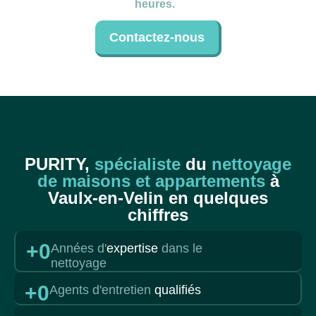
heures.
Contactez-nous
PURITY,
spécialiste
du
nettoyage
de maisons et appartements
à
Vaulx-en-Velin en quelques
chiffres
+
0
Années d'
expertise
dans le
nettoyage
+
0
Agents d'entretien
qualifiés