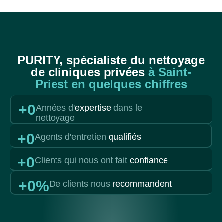
PURITY, spécialiste du nettoyage
de cliniques privées
à Saint-
Priest en quelques chiffres
+
0
Années d'
expertise
dans le
nettoyage
+
0
Agents d'entretien
qualifiés
+
0
Clients qui nous ont fait
confiance
+
0
%
De clients nous
recommandent