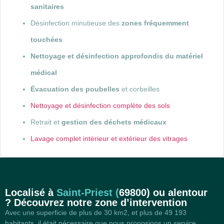
sanitaires
Désinfection minutieuse des
zones fréquemment
touchées
Nettoyage et désinfection approfondis du matériel
médical
Évacuation des poubelles
et corbeilles
Nettoyage et désinfection complète des sols
Retrait et
gestion des déchets médicaux
Lavage complet intérieur et extérieur des vitrages
Localisé à
Saint-Priest (
69800)
ou alentour
? Découvrez notre zone d’intervention
Avec une superficie de plus de 30 km2, et plus de 49 193
habitants, il était nécessaire que nous proposions un service